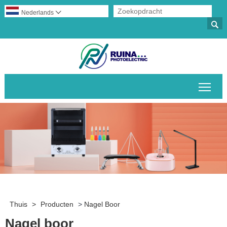
Nederlands


Scha
Thuis
>
Producten
>
Nagel Boor
Nagel boor