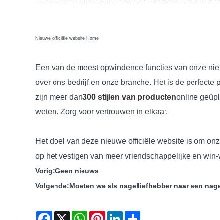
Nieuwe officiële website Home
Een van de meest opwindende functies van onze nieu
over ons bedrijf en onze branche. Het is de perfecte
zijn meer dan
300 stijlen van producten
online geüpl
weten. Zorg voor vertrouwen in elkaar.
Het doel van deze nieuwe officiële website is om onz
op het vestigen van meer vriendschappelijke en win
Vorig:
Geen nieuws
Volgende:
Moeten we als nagelliefhebber naar een nagel
Facebook
X
WhatsApp
Pinterest
LinkedIn
Share