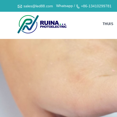

Whatsapp /
sales@led88.com
+86-13410299781

THUIS