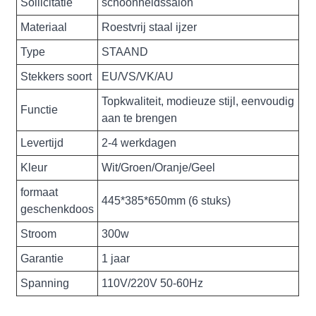
Sollicitatie
schoonheidssalon
Materiaal
Roestvrij staal ijzer
Type
STAAND
Stekkers soort
EU/VS/VK/AU
Topkwaliteit, modieuze stijl, eenvoudig
Functie
aan te brengen
Levertijd
2-4 werkdagen
Kleur
Wit/Groen/Oranje/Geel
formaat
445*385*650mm (6 stuks)
geschenkdoos
Stroom
300w
Garantie
1 jaar
Spanning
110V/220V 50-60Hz