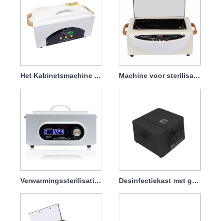
Het Kabinetsmachine van de Sterilisatordesinfectie op hoge temperatuur voor Salon 600w
Machine voor sterilisatie-desinfectie op hoge temperatuur voor thuisgebruik 100w
Verwarmingssterilisatiedisplay Intelligente timersterilisator
Desinfectiekast met grote capaciteit