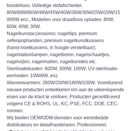
borstelloos. Volledige stofafscheider.
80W/68W/60W/48W/45W/40W/36W/30W/25W/20W/15
W/6W enz., Modellen voor draadloos opladen: 80W,
60W, 40W, 30W.
Nagelkunstaccessoires: nageltips, premium
oefenpophanden, premium nagelkunstkussens
(hand-/voetkussens, in hoogte verstelbaar);
nagelstationlampen, nagelboren, nagelschaartjes,
nagelvijlen, nagelmallen, nagelborstels etc.
Sterilisatiekasten: 600W, 300W, 100W; UV-sterilisatie-
eenheden: 10W/6W, enz.
Waxverwarmers: 260W/200W/180W/100W. Voortdurend
nieuwe producten ontwikkelen om aan de uiteenlopende
eisen van de klant te voldoen. Producten gecertificeerd
volgens CE & ROHS, UL, KC, PSE, FCC, DOE, CEC-
normen.
Wij bieden OEM/ODM-diensten voor wereldwijde
distributeurs en detailhandelaren. Professioneel,