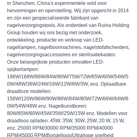
in Shenzhen, China's experimentele veld voor
hervormingen en openstelling. Wij zijn opgericht in 2014
en zijn een gespecialiseerde fabrikant van
nagelverzorgingstools. Als onderdeel van Ruina Holding
Group houden wij ons bezig met onderzoek,
ontwikkeling, productie en verkoop van LED-
nagellampen, nagelboormachines, nagelstofafscheiders,
nagelverzorgingsaccessoires en sterilisatiekasten.
Onze belangrijkste producten omvatten LED-
spijkerlampen:
186W/168W/86W/84W/80W/75W/72W/65W/60W/54W/5
0W/48W/36W/24W/16W/12W/6W/3W, enz. Oplaadbare
draadloze modellen:
156W/120W/96W/90W/86W/84W/80W/72W/66W/64W/6
0W/54W/48W enz. Nagelkunstboren:
80W/65W/60W/45W/35W/25W/15W enz. Modellen voor
draadloos opladen: 45W, 35W, 30W, 25W, 20 W, 15 W,
enz. 25000 RPM/30000 RPM/35000 RPM/40000
RPM/45000 RPM/Borstelloos/Ultrahoge snelheid