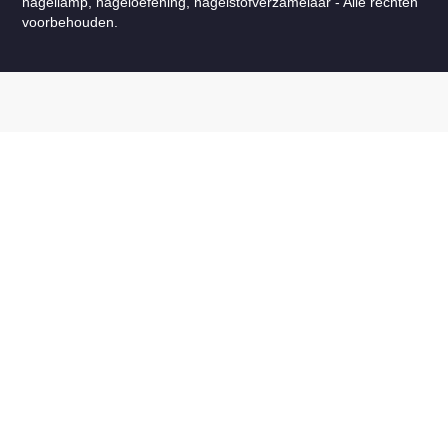
nagellamp, nageloefening, nagelstofverzamelaar - Alle rechten
voorbehouden.