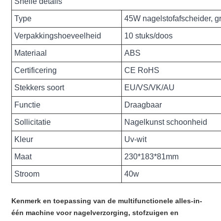
Snelle details
Type
45W nagelstofafscheider, gro
Verpakkingshoeveelheid
10 stuks/doos
Materiaal
ABS
Certificering
CE RoHS
Stekkers soort
EU/VS/VK/AU
Functie
Draagbaar
Sollicitatie
Nagelkunst schoonheid
Kleur
Uv-wit
Maat
230*183*81mm
Stroom
40w
Kenmerk en toepassing van de multifunctionele alles-in-
één machine voor nagelverzorging, stofzuigen en