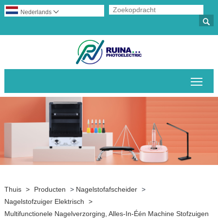
Nederlands


Scha
Thuis
>
Producten
>
Nagelstofafscheider
>
Nagelstofzuiger Elektrisch
>
Multifunctionele Nagelverzorging, Alles-In-Één Machine Stofzuigen