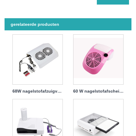
gerelateerde producten
68W nagelstofafzuigventilator met filter
60 W nagelstofafscheider met ingebouwde zak, gemakkelijk te verzamelen