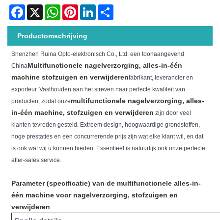
Facebook
X
WhatsApp
Pinterest
LinkedIn
Share
Productomschrijving
Shenzhen Ruina Opto-elektronisch Co., Ltd. een toonaangevend
Multifunctionele nagelverzorging, alles-in-één
China
machine stofzuigen en verwijderen
fabrikant, leverancier en
exporteur. Vasthouden aan het streven naar perfecte kwaliteit van
multifunctionele nagelverzorging, alles-
producten, zodat onze
in-één machine, stofzuigen en verwijderen
zijn door veel
klanten tevreden gesteld. Extreem design, hoogwaardige grondstoffen,
hoge prestaties en een concurrerende prijs zijn wat elke klant wil, en dat
is ook wat wij u kunnen bieden. Essentieel is natuurlijk ook onze perfecte
after-sales service.
Parameter (specificatie) van de multifunctionele alles-in-
één machine voor nagelverzorging, stofzuigen en
verwijderen