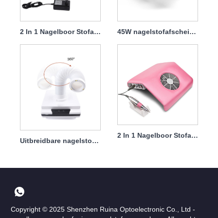
2 In 1 Nagelboor Stofafscheider Professioneel 30000 tpm 60 W
45W nagelstofafscheider, grote zuigkracht met filter
2 In 1 Nagelboor Stofafscheider Professioneel 30000 Rpm 40 W
Uitbreidbare nagelstofafscheider met filter 40w
Copyright © 2025 Shenzhen Ruina Optoelectronic Co., Ltd -