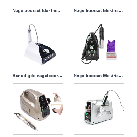
Nagelboorset Elektrisch om gellak te verwijderen 65w 35000rpm
Nagelboorset Elektrisch Vijl Professioneel 65w 35000rpm
Benodigde nagelboorset Elektrisch 65w 35000rpm
Nagelboorset Elektrisch om Dip te verwijderen 65w 35000rpm