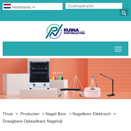
Nederlands


Scha
Thuis
>
Producten
>
Nagel Boor
>
Nagelboor Elektrisch
>
Draagbare Oplaadbare Nagelvijl