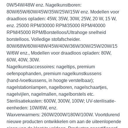
0W/54W/48W enz. Nagelkunstboren:
80W/65W/60W/45W/35W/25W/15W enz. Modellen voor
draadloos opladen: 45W, 35W, 30W, 25W, 20 W, 15 W,
enz. 25000 RPM/30000 RPM/35000 RPM/40000
RPM/45000 RPM/Borstelloos/Ultrahoge snelheid
borstelloos. Volledige stofafscheider.
80W/68W/60W/48W/45W/40W/36W/30W/25W/20W/15
W/6W enz., Modellen voor draadloos opladen: 80W,
60W, 40W, 30W.
Nagelkunstaccessoires: nageltips, premium
oefenpophanden, premium nagelkunstkussens
(hand-/voetkussens, in hoogte verstelbaar);
nagelstationlampen, nagelboren, nagelschaartjes,
nagelvijlen, nagelmallen, nagelborstels etc.
Sterilisatiekasten: 600W, 300W, 100W; UV-sterilisatie-
eenheden: 10W/6W, enz.
Waxverwarmers: 260W/200W/180W/100W. Voortdurend
nieuwe producten ontwikkelen om aan de uiteenlopende