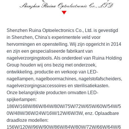
Shenzhen Ruina Optoelectronics Co., Ltd. is gevestigd
in Shenzhen, China's experimentele veld voor
hervormingen en openstelling. Wij zijn opgericht in 2014
en zijn een gespecialiseerde fabrikant van
nagelverzorgingstools. Als onderdeel van Ruina Holding
Group houden wij ons bezig met onderzoek,
ontwikkeling, productie en verkoop van LED-
nagellampen, nagelboormachines, nagelstofafscheiders,
nagelverzorgingsaccessoires en sterilisatiekasten.
Onze belangrijkste producten omvatten LED-
spijkerlampen:
186W/168W/86W/84W/80W/75W/72W/65W/60W/54W/5
0W/48W/36W/24W/16W/12W/6W/3W, enz. Oplaadbare
draadloze modellen:
156W/120W/96W/90W/86W/84W/80W/72W/66W/64W/6